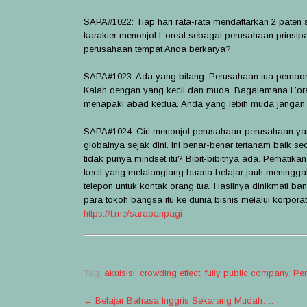
SAPA#1022: Tiap hari rata-rata mendaftarkan 2 paten 
karakter menonjol L’oreal sebagai perusahaan prinsipa
perusahaan tempat Anda berkarya?
SAPA#1023: Ada yang bilang. Perusahaan tua pemaon
Kalah dengan yang kecil dan muda. Bagaiamana L’oreal
menapaki abad kedua. Anda yang lebih muda jangan 
SAPA#1024: Ciri menonjol perusahaan-perusahaan ya
globalnya sejak dini. Ini benar-benar tertanam baik 
tidak punya mindset itu? Bibit-bibitnya ada. Perha
kecil yang melalanglang buana belajar jauh meningga
telepon untuk kontak orang tua. Hasilnya dinikmati ba
para tokoh bangsa itu ke dunia bisnis melalui korpor
https://t.me/sarapanpagi
Tag:
akuisisi
,
crowding effect
,
fully public company
,
Pe
Post
←
Belajar Bahasa Inggris Sekarang Mudah….