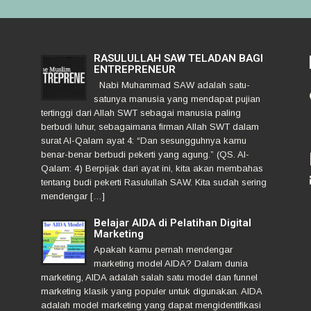
RASULULLAH SAW TELADAN BAGI
ENTREPRENEUR
Nabi Muhammad SAW adalah satu-
satunya manusia yang mendapat pujian
tertinggi dari Allah SWT sebagai manusia paling
berbudi luhur, sebagaimana firman Allah SWT dalam
surat Al-Qalam ayat 4: “Dan sesungguhnya kamu
benar-benar berbudi pekerti yang agung.” (QS. Al-
Qalam: 4) Berpijak dari ayat ini, kita akan membahas
tentang budi pekerti Rasulullah SAW. Kita sudah sering
mendengar […]
Belajar AIDA di Pelatihan Digital
Marketing
Apakah kamu pernah mendengar
marketing model AIDA? Dalam dunia
marketing, AIDA adalah salah satu model dan funnel
marketing klasik yang populer untuk digunakan. AIDA
adalah model marketing yang dapat mengidentifikasi