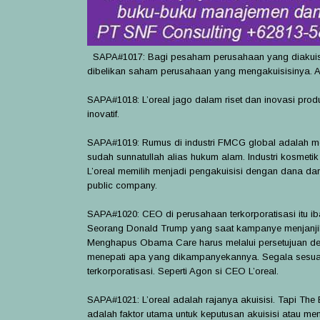
SAPA#1017: Bagi pesaham perusahaan yang diakuisisi
dibelikan saham perusahaan yang mengakuisisinya. Ata
SAPA#1018: L’oreal jago dalam riset dan inovasi pro
inovatif.
SAPA#1019: Rumus di industri FMCG global adalah meng
sudah sunnatullah alias hukum alam. Industri kosmetik
L’oreal memilih menjadi pengakuisisi dengan dana da
public company.
SAPA#1020: CEO di perusahaan terkorporatisasi itu iba
Seorang Donald Trump yang saat kampanye menjanji
Menghapus Obama Care harus melalui persetujuan dewa
menepati apa yang dikampanyekannya. Segala sesuatu 
terkorporatisasi. Seperti Agon si CEO L’oreal.
SAPA#1021: L’oreal adalah rajanya akuisisi. Tapi The 
adalah faktor utama untuk keputusan akuisisi atau men