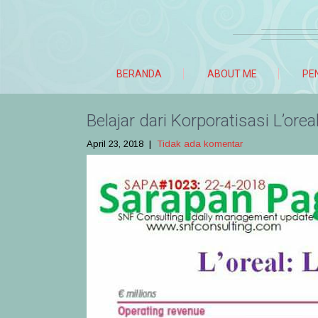
BERANDA
ABOUT ME
PE
Belajar dari Korporatisasi L’orea
April 23, 2018
|
Tidak ada komentar