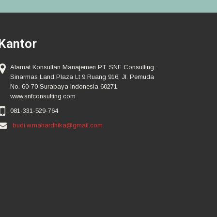
Kantor
Alamat Konsultan Manajemen PT. SNF Consulting :
Sinarmas Land Plaza Lt 9 Ruang 916, Jl. Pemuda
No. 60-70 Surabaya Indonesia 60271.
www.snfconsulting.com
081-331-529-764
budi.w.mahardhika@gmail.com