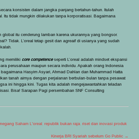
secara konsisten dalam jangka panjang bertahun-tahun. Itulah
l. Itu tidak mungkin dilakukan tanpa korporatisasi. Bagaimana
 global itu cenderung lamban karena ukurannya yang bongsor.
? Tidak. L’oreal tetap gesit dan agreaif di usianya yang sudah
kalah.
ng memiliki
core competence
seperti L’oreal adalah mindset ekspansi
secara perusahaan maupun secara individu. Apakah orang Indonesia
tikan bagaimana Hasyim Asyari, Ahmad Dahlan dan Muhammad Hatta
lkan tanah airnya dengan perjalanan berbulan-bulan tanpa pesawat
ngsa ini hingga kini. Tugas kita adalah mengejawantahkan teladan
atisasi. Bisa! Sarapan Pagi persembahan SNF Consulting
megang Saham L'oreal
,
republik bukan raja
,
riset dan inovasi produk
Kinerja BRI Syariah sebelum Go Public
→