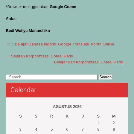
*Browser menggunakan
Google Crome
Salam,
Budi Wahyu Mahardhika
Tag:
Belajar Bahasa Inggris
,
Google Translate
,
Koran Online
Post
←
Sejarah Korporatisasi L’oreal Paris
Belajar dari Korporatisasi L’oreal Paris
→
navigation
Calendar
AGUSTUS 2026
S
S
R
K
J
S
M
1
2
3
4
5
6
7
8
9