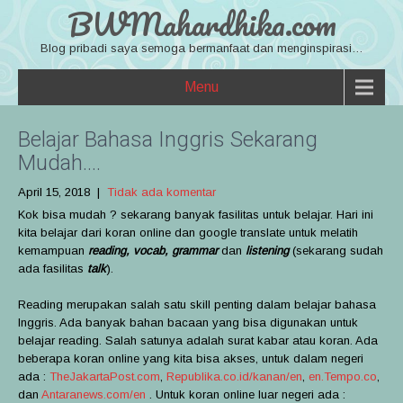
BWMahardhika.com
Blog pribadi saya semoga bermanfaat dan menginspirasi…
Menu
Belajar Bahasa Inggris Sekarang
Mudah….
April 15, 2018
|
Tidak ada komentar
Kok bisa mudah ? sekarang banyak fasilitas untuk belajar. Hari ini
kita belajar dari koran online dan google translate untuk melatih
kemampuan
reading, vocab, grammar
dan
listening
(sekarang sudah
ada fasilitas
talk
).
Reading merupakan salah satu skill penting dalam belajar bahasa
Inggris. Ada banyak bahan bacaan yang bisa digunakan untuk
belajar reading. Salah satunya adalah surat kabar atau koran. Ada
beberapa koran online yang kita bisa akses, untuk dalam negeri
ada :
TheJakartaPost.com
,
Republika.co.id/kanan/en
,
en.Tempo.co
,
dan
Antaranews.com/en
. Untuk koran online luar negeri ada :