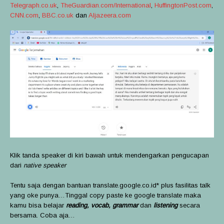
Telegraph.co.uk
,
TheGuardian.com/International
,
HuffingtonPost.com
,
CNN.com
,
BBC.co.uk
dan
Aljazeera.com
Klik tanda speaker di kiri bawah untuk mendengarkan pengucapan
dari
native speaker
Tentu saja dengan bantuan translate.google.co.id* plus fasilitas talk
yang oke punya…Tinggal copy paste ke google translate maka
kamu bisa belajar
reading, vocab, grammar
dan
listening
secara
bersama. Coba aja…