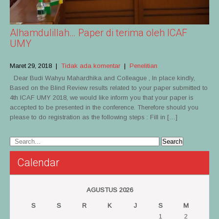
Alhamdulillah… Paper di terima oleh ICAF
UMY
Maret 29, 2018
|
Tidak ada komentar
|
Penelitian
Dear Budi Wahyu Mahardhika and Colleague , In place kindly,
Based on the Blind Review results related to your paper submitted to
4th ICAF UMY 2018, we would like inform you that your paper is
accepted to be presented in the conference. Therefore should you
please to do registration as the following steps : Fill in […]
Calendar
AGUSTUS 2026
S
S
R
K
J
S
M
1
2