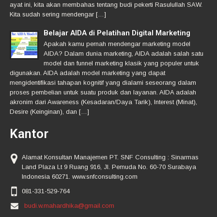
ayat ini, kita akan membahas tentang budi pekerti Rasulullah SAW.
Kita sudah sering mendengar […]
Belajar AIDA di Pelatihan Digital Marketing
Apakah kamu pernah mendengar marketing model
AIDA? Dalam dunia marketing, AIDA adalah salah satu
model dan funnel marketing klasik yang populer untuk
digunakan. AIDA adalah model marketing yang dapat
mengidentifikasi tahapan kognitif yang dialami seseorang dalam
proses pembelian untuk suatu produk dan layanan. AIDA adalah
akronim dari Awareness (Kesadaran/Daya Tarik), Interest (Minat),
Desire (Keinginan), dan […]
Kantor
Alamat Konsultan Manajemen PT. SNF Consulting : Sinarmas
Land Plaza Lt 9 Ruang 916, Jl. Pemuda No. 60-70 Surabaya
Indonesia 60271. www.snfconsulting.com
081-331-529-764
budi.w.mahardhika@gmail.com