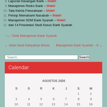
Laporan Keuangan Bank –
Materi
Manajemen Risiko Bank –
Materi
Tata Kelola Perusahaan –
Materi
Prinsip Memahami Nasabah –
Materi
Manajemen SDM Bank Syariah –
Materi
dan 14 Presentasi Studi Kasus Bank Syariah
Tag:
Slide Manajemen Bank Syariah
Post
←
Slide Studi Kelayakan Bisnis
Manajemen Bank Syariah – 8
→
navigation
Calendar
AGUSTUS 2026
S
S
R
K
J
S
M
1
2
3
4
5
6
7
8
9
10
11
12
13
14
15
16