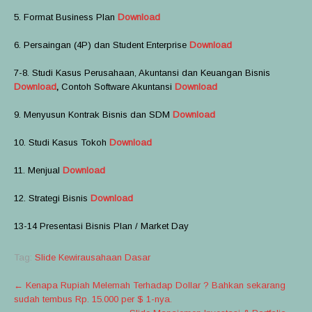
5. Format Business Plan
Download
6. Persaingan (4P) dan Student Enterprise
Download
7-8. Studi Kasus Perusahaan, Akuntansi dan Keuangan Bisnis
Download
,
Contoh Software Akuntansi
Download
9. Menyusun Kontrak Bisnis dan SDM
Download
10. Studi Kasus Tokoh
Download
11. Menjual
Download
12. Strategi Bisnis
Download
13-14 Presentasi Bisnis Plan / Market Day
Tag:
Slide Kewirausahaan Dasar
Post
←
Kenapa Rupiah Melemah Terhadap Dollar ? Bahkan sekarang
sudah tembus Rp. 15.000 per $ 1-nya.
navigation