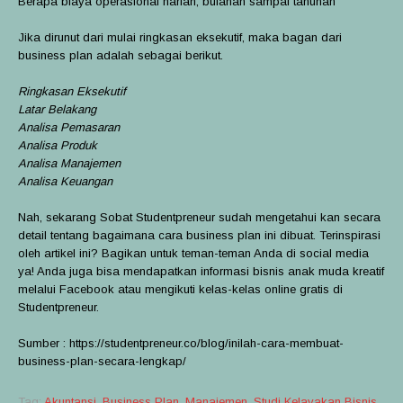
Berapa biaya operasional harian, bulanan sampai tahunan
Jika dirunut dari mulai ringkasan eksekutif, maka bagan dari
business plan adalah sebagai berikut.
Ringkasan Eksekutif
Latar Belakang
Analisa Pemasaran
Analisa Produk
Analisa Manajemen
Analisa Keuangan
Nah, sekarang Sobat Studentpreneur sudah mengetahui kan secara
detail tentang bagaimana cara business plan ini dibuat. Terinspirasi
oleh artikel ini? Bagikan untuk teman-teman Anda di social media
ya! Anda juga bisa mendapatkan informasi bisnis anak muda kreatif
melalui Facebook atau mengikuti kelas-kelas online gratis di
Studentpreneur.
Sumber : https://studentpreneur.co/blog/inilah-cara-membuat-
business-plan-secara-lengkap/
Tag:
Akuntansi
,
Business Plan
,
Manajemen
,
Studi Kelayakan Bisnis