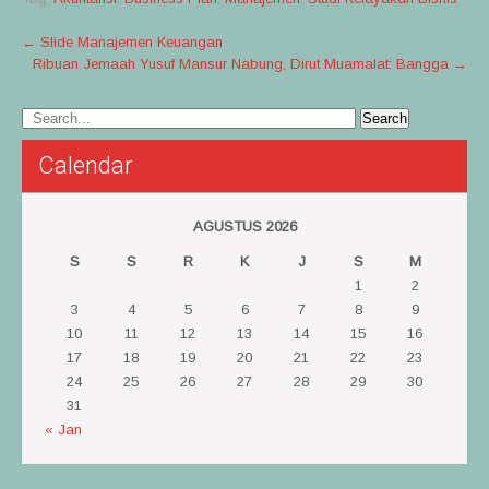
Post
←
Slide Manajemen Keuangan
Ribuan Jemaah Yusuf Mansur Nabung, Dirut Muamalat: Bangga
→
navigation
Calendar
AGUSTUS 2026
S
S
R
K
J
S
M
1
2
3
4
5
6
7
8
9
10
11
12
13
14
15
16
17
18
19
20
21
22
23
24
25
26
27
28
29
30
31
« Jan