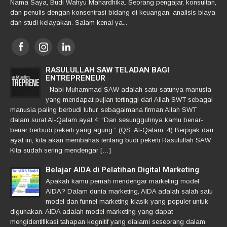
Nama Saya, Budi Wahyu Mahardhika. Seorang pengajar, konsultan,
dan penulis dengan konsentrasi bidang di keuangan, analisis biaya
dan studi kelayakan. Salam kenal ya...
RASULULLAH SAW TELADAN BAGI
ENTREPRENEUR
Nabi Muhammad SAW adalah satu-satunya manusia
yang mendapat pujian tertinggi dari Allah SWT sebagai
manusia paling berbudi luhur, sebagaimana firman Allah SWT
dalam surat Al-Qalam ayat 4: “Dan sesungguhnya kamu benar-
benar berbudi pekerti yang agung.” (QS. Al-Qalam: 4) Berpijak dari
ayat ini, kita akan membahas tentang budi pekerti Rasulullah SAW.
Kita sudah sering mendengar […]
Belajar AIDA di Pelatihan Digital Marketing
Apakah kamu pernah mendengar marketing model
AIDA? Dalam dunia marketing, AIDA adalah salah satu
model dan funnel marketing klasik yang populer untuk
digunakan. AIDA adalah model marketing yang dapat
mengidentifikasi tahapan kognitif yang dialami seseorang dalam