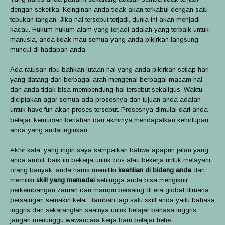
dengan seketika. Keinginan anda tidak akan terkabul dengan satu
tepukan tangan. Jika hal tersebut terjadi, dunia ini akan menjadi
kacau. Hukum-hukum alam yang terjadi adalah yang terbaik untuk
manusia, anda tidak mau semua yang anda pikirkan langsung
muncul di hadapan anda.
Ada ratusan ribu bahkan jutaan hal yang anda pikirkan setiap hari
yang datang dari berbagai arah mengenai berbagai macam hal
dan anda tidak bisa membendung hal tersebut sekaligus. Waktu
diciptakan agar semua ada prosesnya dan tujuan anda adalah
untuk have fun akan proses tersebut. Prosesnya dimulai dari anda
belajar, kemudian bertahan dan akhirnya mendapatkan kehidupan
anda yang anda inginkan.
Akhir kata, yang ingin saya sampaikan bahwa apapun jalan yang
anda ambil, baik itu bekerja untuk bos atau bekerja untuk melayani
orang banyak, anda harus memiliki
keahlian di bidang anda
dan
memiliki
skill yang memadai
sehingga anda bisa mengikuti
perkembangan zaman dan mampu bersaing di era global dimana
persaingan semakin ketat. Tambah lagi satu skill anda yaitu bahasa
inggris dan sekaranglah saatnya untuk belajar bahasa inggris,
jangan menunggu wawancara kerja baru belajar hehe..