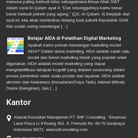
manusia paling berbudi luhur, sebagaimana firman Allah SWT
dalam surat Al-Qalam ayat 4: “Dan sesungguhnya kamu benar-
benar berbudi pekerti yang agung.” (QS. Al-Qalam: 4) Berpijak dari
ayat ini, kita akan membahas tentang budi pekerti Rasulullah SAW.
Kita sudah sering mendengar […]
Belajar AIDA di Pelatihan Digital Marketing
Apakah kamu pernah mendengar marketing model
AIDA? Dalam dunia marketing, AIDA adalah salah satu
model dan funnel marketing klasik yang populer untuk
digunakan. AIDA adalah model marketing yang dapat
mengidentifikasi tahapan kognitif yang dialami seseorang dalam
proses pembelian untuk suatu produk dan layanan. AIDA adalah
akronim dari Awareness (Kesadaran/Daya Tarik), Interest (Minat),
Desire (Keinginan), dan […]
Kantor
Alamat Konsultan Manajemen PT. SNF Consulting : Sinarmas
Land Plaza Lt 9 Ruang 916, Jl. Pemuda No. 60-70 Surabaya
Indonesia 60271. www.snfconsulting.com