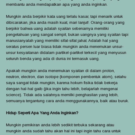
membantu anda mendapatkan apa yang anda inginkan.
Mungkin anda berpikir kata uang terlalu kasar, tapi menarik untuk
dibicarakan, jika anda masih kuat, mari lanjut!. Orang-orang yang
berpikir bahwa uang adalah syaitan sebenarnya memiliki
pengetahuan yang sangat sempit, bukan uangnya yang syaitan tapi
manusianyalah yang memiliki sifat-sifat jahat. Adalah hal yang
seratus persen luar biasa tidak mungkin anda menemukan unsur-
unsur kesyaitanan didalam partikel-partikel terkecil yang menyusun
seluruh benda yang ada di dunia ini termasuk uang.
Apakah mungkin anda menemukan syaitan di dalam proton,
neutron, electron, dan isotope (komponen pembentuk atom), setahu
saya sangat tidak mungkin, karena hokum fisika tidak bekerja
dengan hal-hal gaib (jika ingin tahu lebih, belajarlah mengenai
science). Tidak ada salahnya memilki penghasilan yang lebih,
semuanya tergantung cara anda menggunakannya, baik atau buruk.
Hidup Seperti Apa Yang Anda Inginkan?
Mungkin pemikiran anda lebih sedikit terbuka sekarang atau
mungkin anda sudah tahu akan hal ini tapi ingin tahu cara untuk