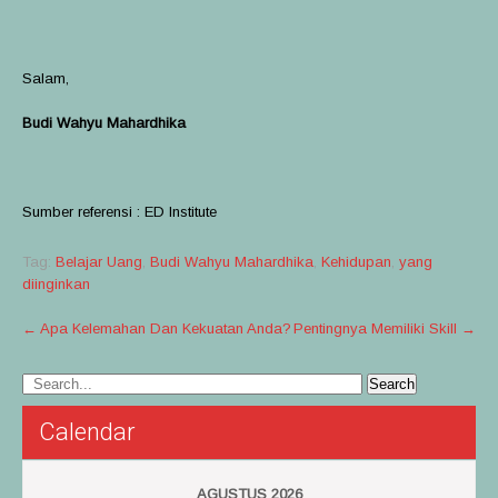
Salam,
Budi Wahyu Mahardhika
Sumber referensi : ED Institute
Tag:
Belajar Uang
,
Budi Wahyu Mahardhika
,
Kehidupan
,
yang
diinginkan
Post
←
Apa Kelemahan Dan Kekuatan Anda?
Pentingnya Memiliki Skill
→
navigation
Calendar
AGUSTUS 2026