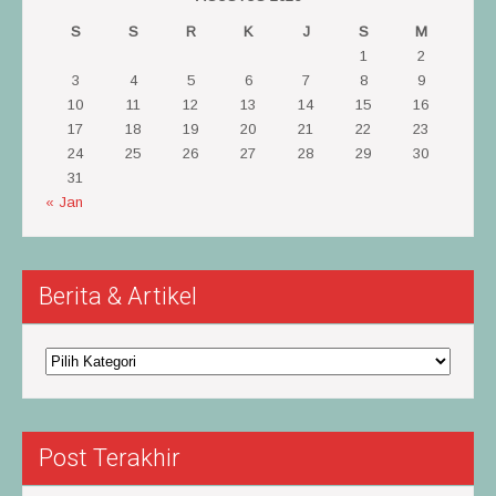
S
S
R
K
J
S
M
1
2
3
4
5
6
7
8
9
10
11
12
13
14
15
16
17
18
19
20
21
22
23
24
25
26
27
28
29
30
31
« Jan
Berita & Artikel
Berita
&
Artikel
Post Terakhir