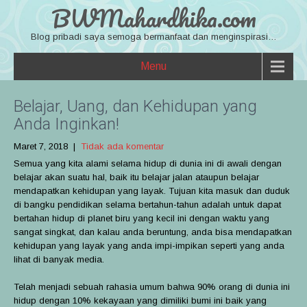
BWMahardhika.com
Blog pribadi saya semoga bermanfaat dan menginspirasi…
Menu
Belajar, Uang, dan Kehidupan yang
Anda Inginkan!
Maret 7, 2018
|
Tidak ada komentar
Semua yang kita alami selama hidup di dunia ini di awali dengan
belajar akan suatu hal, baik itu belajar jalan ataupun belajar
mendapatkan kehidupan yang layak. Tujuan kita masuk dan duduk
di bangku pendidikan selama bertahun-tahun adalah untuk dapat
bertahan hidup di planet biru yang kecil ini dengan waktu yang
sangat singkat, dan kalau anda beruntung, anda bisa mendapatkan
kehidupan yang layak yang anda impi-impikan seperti yang anda
lihat di banyak media.
Telah menjadi sebuah rahasia umum bahwa 90% orang di dunia ini
hidup dengan 10% kekayaan yang dimiliki bumi ini baik yang