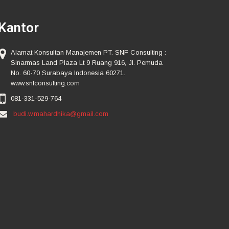
Kantor
Alamat Konsultan Manajemen PT. SNF Consulting :
Sinarmas Land Plaza Lt 9 Ruang 916, Jl. Pemuda
No. 60-70 Surabaya Indonesia 60271.
www.snfconsulting.com
081-331-529-764
budi.w.mahardhika@gmail.com