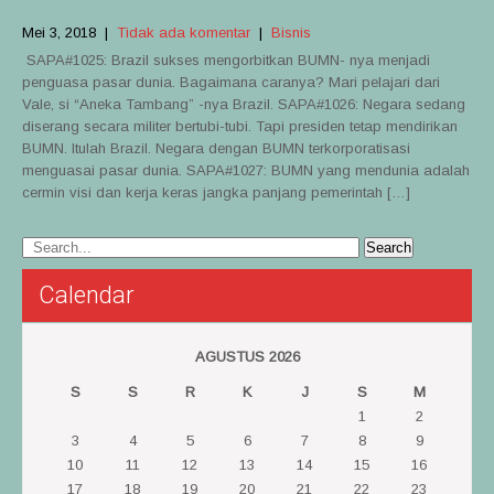
Mei 3, 2018
|
Tidak ada komentar
|
Bisnis
SAPA#1025: Brazil sukses mengorbitkan BUMN- nya menjadi
penguasa pasar dunia. Bagaimana caranya? Mari pelajari dari
Vale, si “Aneka Tambang” -nya Brazil. SAPA#1026: Negara sedang
diserang secara militer bertubi-tubi. Tapi presiden tetap mendirikan
BUMN. Itulah Brazil. Negara dengan BUMN terkorporatisasi
menguasai pasar dunia. SAPA#1027: BUMN yang mendunia adalah
cermin visi dan kerja keras jangka panjang pemerintah […]
Calendar
AGUSTUS 2026
S
S
R
K
J
S
M
1
2
3
4
5
6
7
8
9
10
11
12
13
14
15
16
17
18
19
20
21
22
23