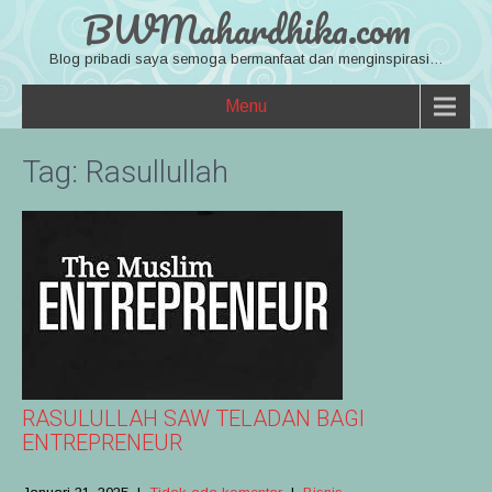
BWMahardhika.com
Blog pribadi saya semoga bermanfaat dan menginspirasi…
Menu
Tag:
Rasullullah
RASULULLAH SAW TELADAN BAGI
ENTREPRENEUR