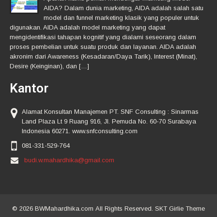
AIDA? Dalam dunia marketing, AIDA adalah salah satu
model dan funnel marketing klasik yang populer untuk
digunakan. AIDA adalah model marketing yang dapat
mengidentifikasi tahapan kognitif yang dialami seseorang dalam
proses pembelian untuk suatu produk dan layanan. AIDA adalah
akronim dari Awareness (Kesadaran/Daya Tarik), Interest (Minat),
Desire (Keinginan), dan […]
Kantor
Alamat Konsultan Manajemen PT. SNF Consulting : Sinarmas
Land Plaza Lt 9 Ruang 916, Jl. Pemuda No. 60-70 Surabaya
Indonesia 60271. www.snfconsulting.com
081-331-529-764
budi.w.mahardhika@gmail.com
© 2026 BWMahardhika.com All Rights Reserved. SKT Girlie Theme