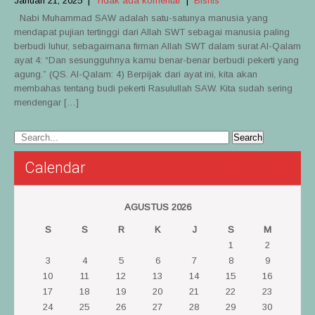
Januari 21, 2025
|
Tidak ada komentar
|
Bisnis
Nabi Muhammad SAW adalah satu-satunya manusia yang
mendapat pujian tertinggi dari Allah SWT sebagai manusia paling
berbudi luhur, sebagaimana firman Allah SWT dalam surat Al-Qalam
ayat 4: “Dan sesungguhnya kamu benar-benar berbudi pekerti yang
agung.” (QS. Al-Qalam: 4) Berpijak dari ayat ini, kita akan
membahas tentang budi pekerti Rasulullah SAW. Kita sudah sering
mendengar […]
Calendar
AGUSTUS 2026
S
S
R
K
J
S
M
1
2
3
4
5
6
7
8
9
10
11
12
13
14
15
16
17
18
19
20
21
22
23
24
25
26
27
28
29
30