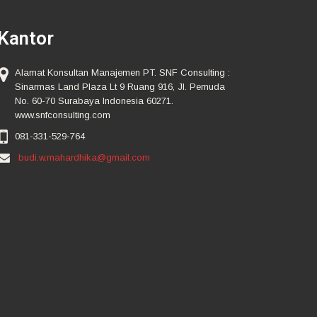
Kantor
Alamat Konsultan Manajemen PT. SNF Consulting :
Sinarmas Land Plaza Lt 9 Ruang 916, Jl. Pemuda
No. 60-70 Surabaya Indonesia 60271.
www.snfconsulting.com
081-331-529-764
budi.w.mahardhika@gmail.com