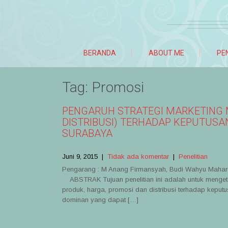
BERANDA
ABOUT ME
PE
Tag:
Promosi
PENGARUH STRATEGI MARKETING M
DISTRIBUSI) TERHADAP KEPUTUSA
SURABAYA
Juni 9, 2015
|
Tidak ada komentar
|
Penelitian
Pengarang : M Anang Firmansyah, Budi Wahyu Mahardhika
ABSTRAK Tujuan penelitian ini adalah untuk mengetah
produk, harga, promosi dan distribusi terhadap keput
dominan yang dapat […]