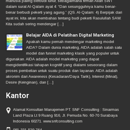
manusia paling berbudi luhur, sebagaimana firman Allah SWT
dalam surat Al-Qalam ayat 4: “Dan sesungguhnya kamu benar-
benar berbudi pekerti yang agung.” (QS. Al-Qalam: 4) Berpijak dari
ayat ini, kita akan membahas tentang budi pekerti Rasulullah SAW.
Kita sudah sering mendengar […]
Belajar AIDA di Pelatihan Digital Marketing
Apakah kamu pernah mendengar marketing model
AIDA? Dalam dunia marketing, AIDA adalah salah satu
model dan funnel marketing klasik yang populer untuk
digunakan. AIDA adalah model marketing yang dapat
mengidentifikasi tahapan kognitif yang dialami seseorang dalam
proses pembelian untuk suatu produk dan layanan. AIDA adalah
akronim dari Awareness (Kesadaran/Daya Tarik), Interest (Minat),
Desire (Keinginan), dan […]
Kantor
Alamat Konsultan Manajemen PT. SNF Consulting : Sinarmas
Land Plaza Lt 9 Ruang 916, Jl. Pemuda No. 60-70 Surabaya
Indonesia 60271. www.snfconsulting.com
081-331-529-764