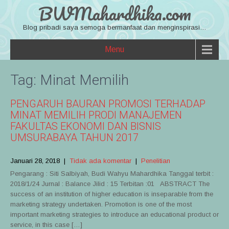
BWMahardhika.com
Blog pribadi saya semoga bermanfaat dan menginspirasi…
Menu
Tag:
Minat Memilih
PENGARUH BAURAN PROMOSI TERHADAP
MINAT MEMILIH PRODI MANAJEMEN
FAKULTAS EKONOMI DAN BISNIS
UMSURABAYA TAHUN 2017
Januari 28, 2018
|
Tidak ada komentar
|
Penelitian
Pengarang : Siti Salbiyah, Budi Wahyu Mahardhika Tanggal terbit :
2018/1/24 Jurnal : Balance Jilid : 15 Terbitan :01 ABSTRACT The
success of an institution of higher education is inseparable from the
marketing strategy undertaken. Promotion is one of the most
important marketing strategies to introduce an educational product or
service, in this case […]