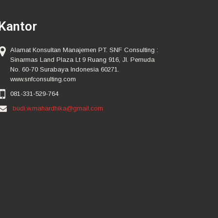
Kantor
Alamat Konsultan Manajemen PT. SNF Consulting :
Sinarmas Land Plaza Lt 9 Ruang 916, Jl. Pemuda
No. 60-70 Surabaya Indonesia 60271.
www.snfconsulting.com
081-331-529-764
budi.w.mahardhika@gmail.com