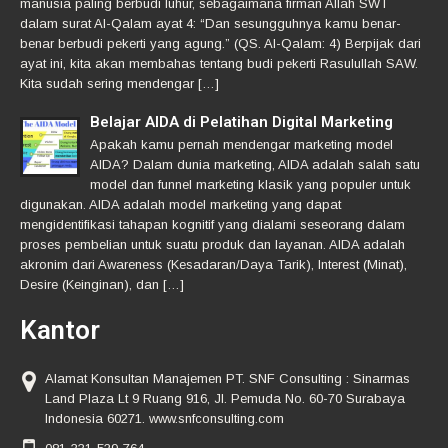
manusia paling berbudi luhur, sebagaimana firman Allah SWT
dalam surat Al-Qalam ayat 4: “Dan sesungguhnya kamu benar-
benar berbudi pekerti yang agung.” (QS. Al-Qalam: 4) Berpijak dari
ayat ini, kita akan membahas tentang budi pekerti Rasulullah SAW.
Kita sudah sering mendengar […]
Belajar AIDA di Pelatihan Digital Marketing
Apakah kamu pernah mendengar marketing model
AIDA? Dalam dunia marketing, AIDA adalah salah satu
model dan funnel marketing klasik yang populer untuk
digunakan. AIDA adalah model marketing yang dapat
mengidentifikasi tahapan kognitif yang dialami seseorang dalam
proses pembelian untuk suatu produk dan layanan. AIDA adalah
akronim dari Awareness (Kesadaran/Daya Tarik), Interest (Minat),
Desire (Keinginan), dan […]
Kantor
Alamat Konsultan Manajemen PT. SNF Consulting : Sinarmas
Land Plaza Lt 9 Ruang 916, Jl. Pemuda No. 60-70 Surabaya
Indonesia 60271. www.snfconsulting.com