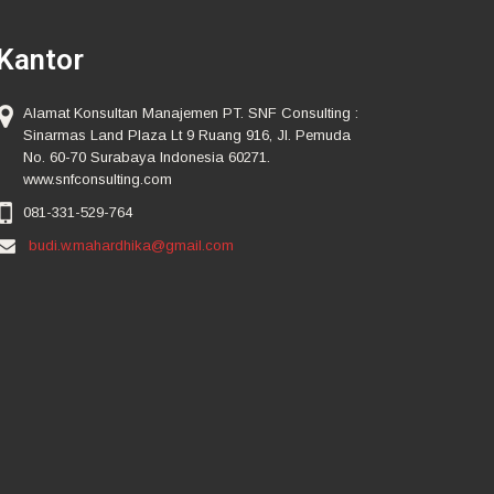
Kantor
Alamat Konsultan Manajemen PT. SNF Consulting :
Sinarmas Land Plaza Lt 9 Ruang 916, Jl. Pemuda
No. 60-70 Surabaya Indonesia 60271.
www.snfconsulting.com
081-331-529-764
budi.w.mahardhika@gmail.com