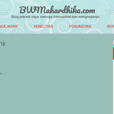
BWMahardhika.com
Blog pribadi saya semoga bermanfaat dan menginspirasi…
NGAJARAN
PENELITIAN
PENGABDIAN
BIS
nk
ni