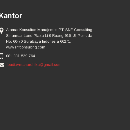
Kantor
Alamat Konsultan Manajemen PT. SNF Consulting :
Sinarmas Land Plaza Lt 9 Ruang 916, Jl. Pemuda
No. 60-70 Surabaya Indonesia 60271.
www.snfconsulting.com
081-331-529-764
budi.w.mahardhika@gmail.com