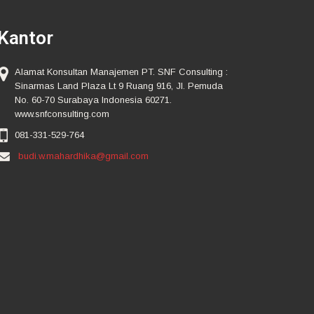
Kantor
Alamat Konsultan Manajemen PT. SNF Consulting :
Sinarmas Land Plaza Lt 9 Ruang 916, Jl. Pemuda
No. 60-70 Surabaya Indonesia 60271.
www.snfconsulting.com
081-331-529-764
budi.w.mahardhika@gmail.com