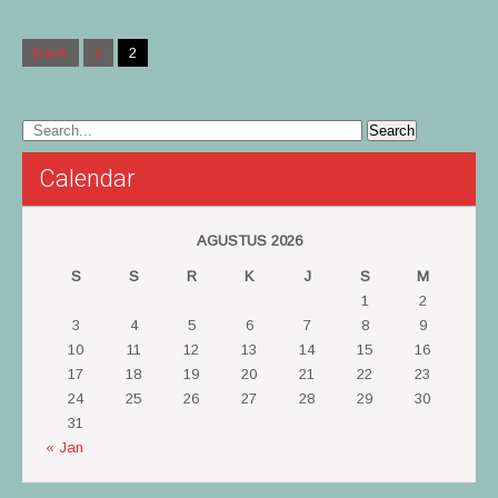
Posts
Back
1
2
navigation
Calendar
AGUSTUS 2026
S
S
R
K
J
S
M
1
2
3
4
5
6
7
8
9
10
11
12
13
14
15
16
17
18
19
20
21
22
23
24
25
26
27
28
29
30
31
« Jan