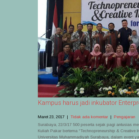
Kampus harus jadi inkubator Enterp
Maret 23, 2017
|
Tidak ada komentar
|
Pengajaran
Surabaya, 22/3/17 500 peserta sejak pagi antusias 
Kuliah Pakar bertema “Technopreneurship & Creative In
Universitas Muhammadiyah Surabaya, dalam event yan