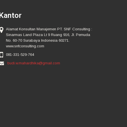
Kantor
Alamat Konsultan Manajemen PT. SNF Consulting :
Sinarmas Land Plaza Lt 9 Ruang 916, Jl. Pemuda
No. 60-70 Surabaya Indonesia 60271.
www.snfconsulting.com
081-331-529-764
budi.w.mahardhika@gmail.com