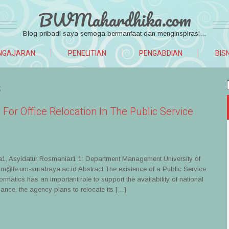
BWMahardhika.com
Blog pribadi saya semoga bermanfaat dan menginspirasi…
NGAJARAN
PENELITIAN
PENGABDIAN
BIS
s
y For Office Relocation In The Public Service
1, Asyidatur Rosmaniar1 1: Department Management University of
@fe.um-surabaya.ac.id Abstract The existence of a Public Service
matics has an important role to support the availability of national
ance, the agency plans to relocate its […]