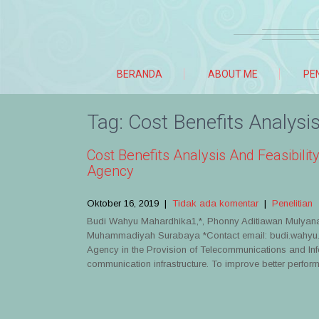
BERANDA
ABOUT ME
PE
Tag:
Cost Benefits Analysi
Cost Benefits Analysis And Feasibilit
Agency
Oktober 16, 2019
|
Tidak ada komentar
|
Penelitian
Budi Wahyu Mahardhika1,*, Phonny Aditiawan Mulyana
Muhammadiyah Surabaya *Contact email: budi.wahyu.m
Agency in the Provision of Telecommunications and Infor
communication infrastructure. To improve better perform