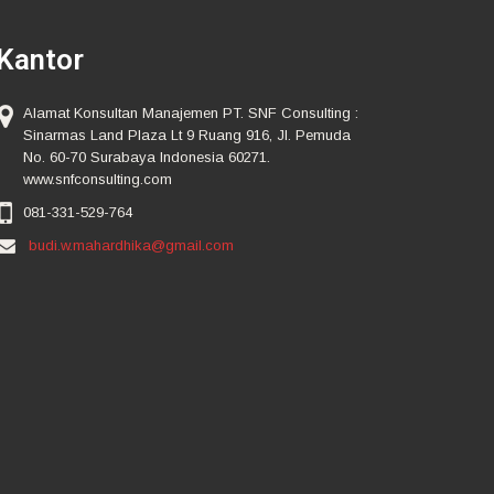
Kantor
Alamat Konsultan Manajemen PT. SNF Consulting :
Sinarmas Land Plaza Lt 9 Ruang 916, Jl. Pemuda
No. 60-70 Surabaya Indonesia 60271.
www.snfconsulting.com
081-331-529-764
budi.w.mahardhika@gmail.com