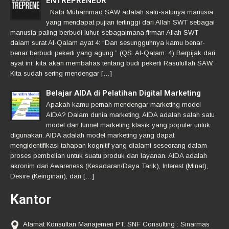
ENTREPRENEUR
Nabi Muhammad SAW adalah satu-satunya manusia
yang mendapat pujian tertinggi dari Allah SWT sebagai
manusia paling berbudi luhur, sebagaimana firman Allah SWT
dalam surat Al-Qalam ayat 4: “Dan sesungguhnya kamu benar-
benar berbudi pekerti yang agung.” (QS. Al-Qalam: 4) Berpijak dari
ayat ini, kita akan membahas tentang budi pekerti Rasulullah SAW.
Kita sudah sering mendengar […]
Belajar AIDA di Pelatihan Digital Marketing
Apakah kamu pernah mendengar marketing model
AIDA? Dalam dunia marketing, AIDA adalah salah satu
model dan funnel marketing klasik yang populer untuk
digunakan. AIDA adalah model marketing yang dapat
mengidentifikasi tahapan kognitif yang dialami seseorang dalam
proses pembelian untuk suatu produk dan layanan. AIDA adalah
akronim dari Awareness (Kesadaran/Daya Tarik), Interest (Minat),
Desire (Keinginan), dan […]
Kantor
Alamat Konsultan Manajemen PT. SNF Consulting : Sinarmas